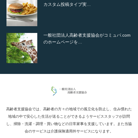
カスタム投稿タイプ実…
一般社団法人高齢者支援協会がコミュパ.com
のホームページを…
通常投稿
高齢者支援協会では、高齢者の方々の地域での孤立化を防止し、住み慣れた
Hello world!
地域の中で安心した生活が送ることができるようサービススタッフが訪問
し、掃除・洗濯・調理・買い物などの日常家事を支援しています。また当協
会のサービスは介護保険適用外サービスになります。